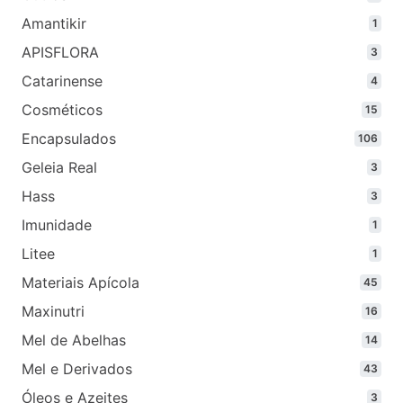
prod
Amantikir
1
1
prod
APISFLORA
3
3
prod
Catarinense
4
4
prod
Cosméticos
15
15
prod
Encapsulados
106
106
prod
Geleia Real
3
3
prod
Hass
3
3
prod
Imunidade
1
1
prod
Litee
1
1
prod
Materiais Apícola
45
45
prod
Maxinutri
16
16
prod
Mel de Abelhas
14
14
prod
Mel e Derivados
43
43
prod
Óleos e Azeites
3
3