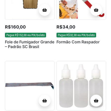
R$
160,00
R$
34,00
Pague
R$
152,00
via PIX/boleto
Pague
R$
32,30
via PIX/boleto
Fole de Fumigador Grande
Formão Com Raspador
– Padrão SC Brasil