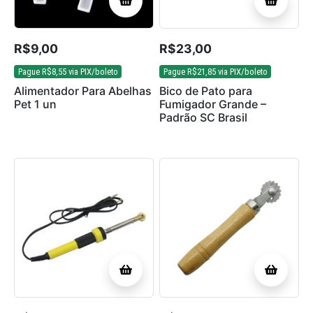
R$
9,00
R$
23,00
Pague
R$
8,55
via PIX/boleto
Pague
R$
21,85
via PIX/boleto
Alimentador Para Abelhas
Bico de Pato para
Pet 1 un
Fumigador Grande –
Padrão SC Brasil