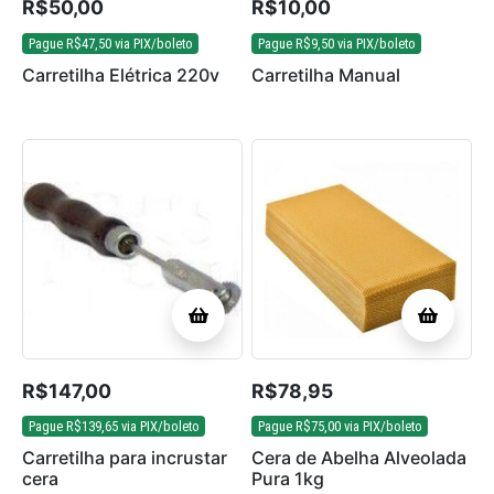
R$
50,00
R$
10,00
Pague
R$
47,50
via PIX/boleto
Pague
R$
9,50
via PIX/boleto
Carretilha Elétrica 220v
Carretilha Manual
R$
147,00
R$
78,95
Pague
R$
139,65
via PIX/boleto
Pague
R$
75,00
via PIX/boleto
Carretilha para incrustar
Cera de Abelha Alveolada
cera
Pura 1kg