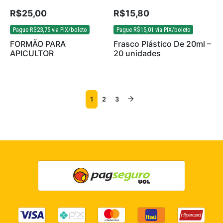
R$
25,00
R$
15,80
Pague
R$
23,75
via PIX/boleto
Pague
R$
15,01
via PIX/boleto
FORMÃO PARA
Frasco Plástico De 20ml –
APICULTOR
20 unidades
1
2
3