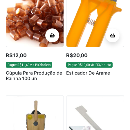
R$
12,00
R$
20,00
Pague
R$
11,40
via PIX/boleto
Pague
R$
19,00
via PIX/boleto
Cúpula Para Produção de
Esticador De Arame
Rainha 100 un