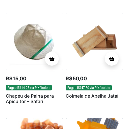
R$
15,00
R$
50,00
Pague
R$
14,25
via PIX/boleto
Pague
R$
47,50
via PIX/boleto
Chapéu de Palha para
Colmeia de Abelha Jataí
Apicultor – Safari