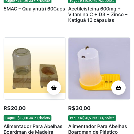
Pague
R$
34,20
via PIX/boleto
Pague
R$
20,90
via PIX/boleto
5MAG – Qualynutri 60Caps
Acetilcisteína 600mg +
Vitamina C + D3 + Zinco –
Katiguá 16 cápsulas
R$
20,00
R$
30,00
Pague
R$
19,00
via PIX/boleto
Pague
R$
28,50
via PIX/boleto
Alimentador Para Abelhas
Alimentador Para Abelhas
Boardman de Madeira
Boardman de Plástico