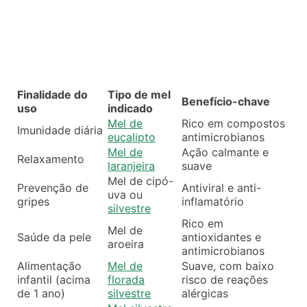
Finalidade do
Tipo de mel
Benefício-chave
uso
indicado
Mel de
Rico em compostos
Imunidade diária
eucalipto
antimicrobianos
Mel de
Ação calmante e
Relaxamento
laranjeira
suave
Mel de cipó-
Prevenção de
Antiviral e anti-
uva ou
gripes
inflamatório
silvestre
Rico em
Mel de
Saúde da pele
antioxidantes e
aroeira
antimicrobianos
Alimentação
Mel de
Suave, com baixo
infantil (acima
florada
risco de reações
de 1 ano)
silvestre
alérgicas