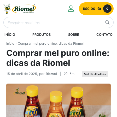
R$
0,00
0
INÍCIO
PRODUTOS
SOBRE
CONTATO
Início
› Comprar mel puro online: dicas da Riomel
Comprar mel puro online:
dicas da Riomel
15 de abril de 2025, por
Riomel
|
5m
|
Mel de Abelhas