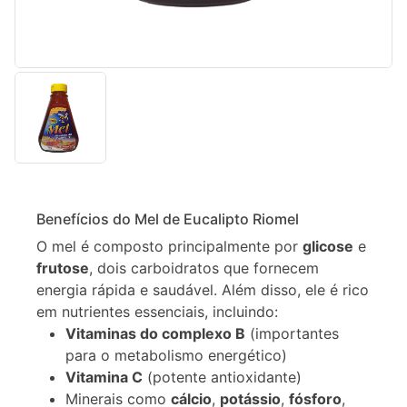
Descrição
Informação
Benefícios do Mel de Eucalipto Riomel
adicional
O mel é composto principalmente por
glicose
e
frutose
, dois carboidratos que fornecem
energia rápida e saudável. Além disso, ele é rico
em nutrientes essenciais, incluindo:
Vitaminas do complexo B
(importantes
para o metabolismo energético)
Vitamina C
(potente antioxidante)
Minerais como
cálcio
,
potássio
,
fósforo
,