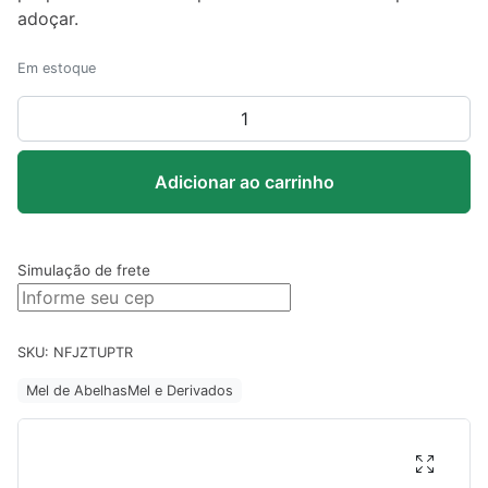
adoçar.
Em estoque
Mel
Florada
Eucalipto
Adicionar ao carrinho
1Kg
-
Riomel
quantidade
Simulação de frete
SKU:
NFJZTUPTR
Mel de Abelhas
Mel e Derivados