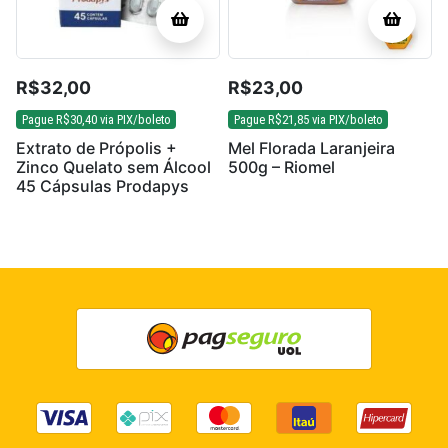
R$
32,00
R$
23,00
Pague
R$
30,40
via PIX/boleto
Pague
R$
21,85
via PIX/boleto
Extrato de Própolis +
Mel Florada Laranjeira
Zinco Quelato sem Álcool
500g – Riomel
45 Cápsulas Prodapys