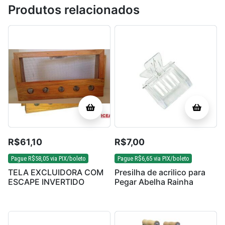
Produtos relacionados
R$
61,10
R$
7,00
Pague
R$
58,05
via PIX/boleto
Pague
R$
6,65
via PIX/boleto
TELA EXCLUIDORA COM
Presilha de acrilico para
ESCAPE INVERTIDO
Pegar Abelha Rainha