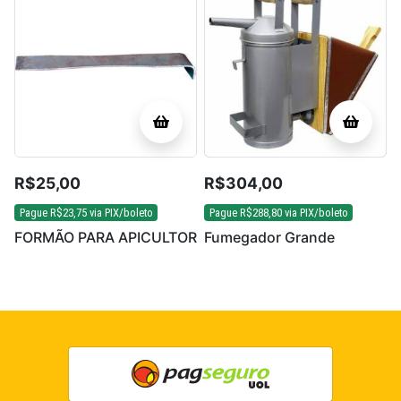
R$
25,00
R$
304,00
Pague
R$
23,75
via PIX/boleto
Pague
R$
288,80
via PIX/boleto
FORMÃO PARA APICULTOR
Fumegador Grande