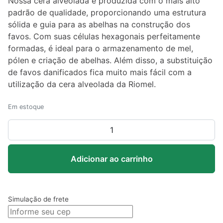
Nossa cera alveolada é produzida com o mais alto
padrão de qualidade, proporcionando uma estrutura
sólida e guia para as abelhas na construção dos
favos. Com suas células hexagonais perfeitamente
formadas, é ideal para o armazenamento de mel,
pólen e criação de abelhas. Além disso, a substituição
de favos danificados fica muito mais fácil com a
utilização da cera alveolada da Riomel.
Em estoque
Cera
de
Abelha
Adicionar ao carrinho
Alveolada
Pura
1kg
quantidade
Simulação de frete