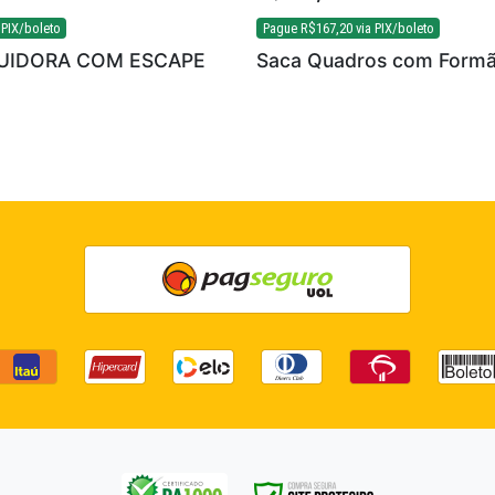
 PIX/boleto
Pague
R$
167,20
via PIX/boleto
UIDORA COM ESCAPE
Saca Quadros com Form