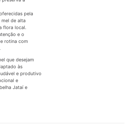
oferecidas pela
 mel de alta
 flora local.
nutenção e o
de rotina com
.
mel que desejam
daptado às
audável e produtivo
cional e
belha Jataí e