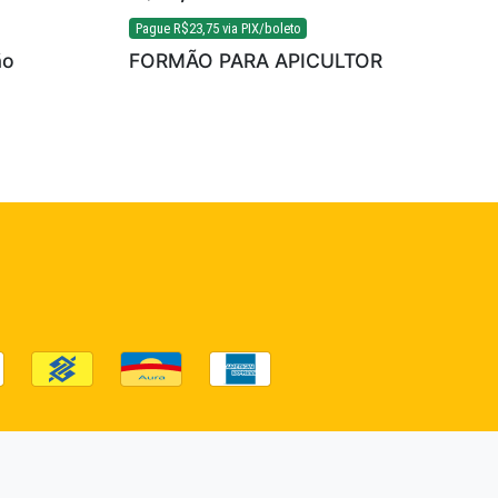
Pague
R$
23,75
via PIX/boleto
ão
FORMÃO PARA APICULTOR