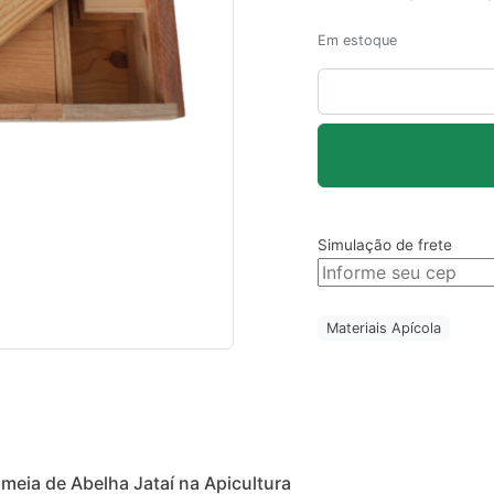
Em estoque
Colmeia
de
Abelha
Jataí
quantidade
Simulação de frete
Materiais Apícola
meia de Abelha Jataí na Apicultura