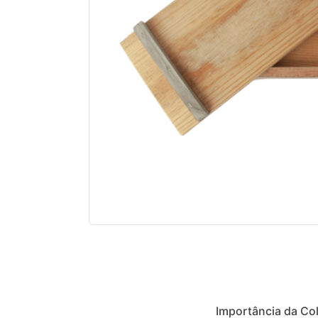
Descrição
Informação
Importância da Col