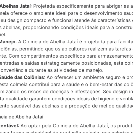
Abelhas Jataí
: Projetada especificamente para abrigar as 
lmeia oferece o ambiente ideal para o desenvolvimento sau
Seu design compacto e funcional atende às característica
s abelhas, proporcionando condições ideais para a constru
el.
 Manejo
: A Colmeia de Abelha Jataí é projetada para facilit
olônias, permitindo que os apicultores realizem as tarefas
iente. Com compartimentos específicos para armazenamento
entradas e saídas estrategicamente posicionadas, esta col
conveniência durante as atividades de manejo.
Saúde das Colônias
: Ao oferecer um ambiente seguro e pr
 esta colmeia contribui para a saúde e o bem-estar das col
imizando os riscos de doenças e infestações. Seu design in
lta qualidade garantem condições ideais de higiene e vent
ento saudável das abelhas e a produção de mel de qualida
eia de Abelha Jataí
entável
: Ao optar pela Colmeia de Abelha Jataí, os produ
uma forma sustentável de produção apícola, que valoriza 