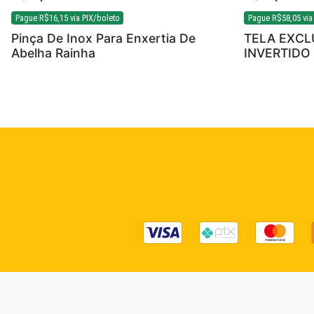
Pague
R$
16,15
via PIX/boleto
Pague
R$
58,05
via
Pinça De Inox Para Enxertia De
TELA EXCL
Abelha Rainha
INVERTIDO