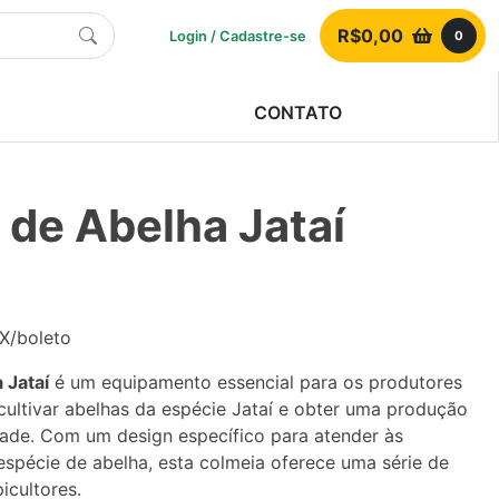
R$
0,00
Login / Cadastre-se
0
CONTATO
 de Abelha Jataí
IX/boleto
 Jataí
é um equipamento essencial para os produtores
ultivar abelhas da espécie Jataí e obter uma produção
dade. Com um design específico para atender às
spécie de abelha, esta colmeia oferece uma série de
icultores.