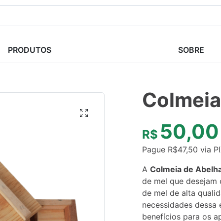
PRODUTOS
SOBRE
Colmeia
50,00
R$
Pague
R$
47,50
via P
A
Colmeia de Abelha
de mel que desejam c
de mel de alta quali
necessidades dessa e
benefícios para os ap