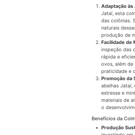
adicional
Adaptação às 
Jataí, esta co
das colônias. 
naturais dessa
produção de m
Facilidade de
inspeção das c
rápida e efic
ovos, além de 
praticidade e 
Promoção da 
abelhas Jataí,
estresse e min
materiais de a
o desenvolvim
Benefícios da Colm
Produção Sust
investindo em 