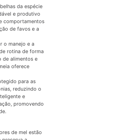
abelhas da espécie
dável e produtivo
s e comportamentos
ção de favos e a
ar o manejo e a
 de rotina de forma
 de alimentos e
meia oferece
otegido para as
ônias, reduzindo o
teligente e
ilação, promovendo
de.
tores de mel estão
e preserva a