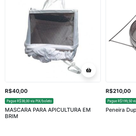
R$
40,00
R$
210,00
Pague
R$
38,00
via PIX/boleto
Pague
R$
199,50
vi
MASCARA PARA APICULTURA EM
Peneira Dup
BRIM