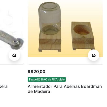
R$
20,00
Pague
R$
19,00
via PIX/boleto
cera
Alimentador Para Abelhas Boardman
de Madeira