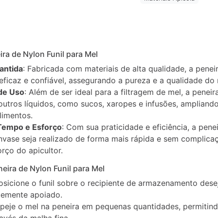
ira de Nylon Funil para Mel
antida
: Fabricada com materiais de alta qualidade, a pene
eficaz e confiável, assegurando a pureza e a qualidade do 
 de Uso
: Além de ser ideal para a filtragem de mel, a pene
 outros líquidos, como sucos, xaropes e infusões, ampliando
limentos.
Tempo e Esforço
: Com sua praticidade e eficiência, a pene
nvase seja realizado de forma mais rápida e sem complica
rço do apicultor.
neira de Nylon Funil para Mel
Posicione o funil sobre o recipiente de armazenamento dese
memente apoiado.
speje o mel na peneira em pequenas quantidades, permitin