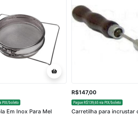
R$
147,00
a PIX/boleto
Pague
R$
139,65
via PIX/boleto
la Em Inox Para Mel
Carretilha para incrustar 