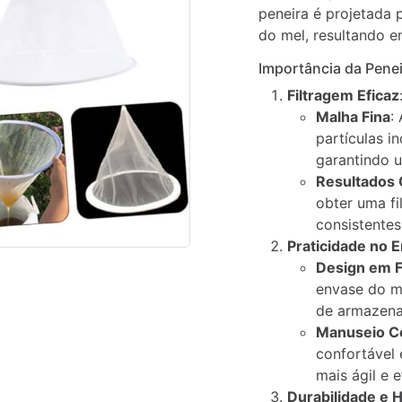
peneira é projetada 
do mel, resultando e
Importância da Penei
Filtragem Eficaz
Malha Fina
:
partículas i
garantindo u
Resultados 
obter uma fi
consistente
Praticidade no 
Design em F
envase do me
de armazena
Manuseio C
confortável 
mais ágil e e
Durabilidade e 