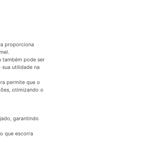
ira proporciona
mel.
ira também pode ser
 sua utilidade na
ira permite que o
ções, otimizando o
jado, garantindo
do que escorra