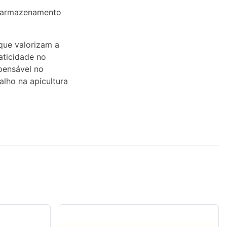
de armazenamento
que valorizam a
aticidade no
pensável no
alho na apicultura