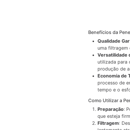
Descrição
Informação
Benefícios da Pene
adicional
Qualidade Gar
uma filtragem 
Versatilidade
utilizada para
produção de a
Economia de 
processo de e
tempo e o esfo
Como Utilizar a Pe
Preparação
: 
que esteja fir
Filtragem
: De