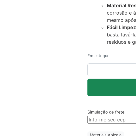
Material Re
corrosão e à
mesmo após 
Fácil Limpe
basta lavá-l
resíduos e ga
Em estoque
Peneira
de
Nylon
Funil
para
Mel
quantidade
Simulação de frete
Materiais Apícola