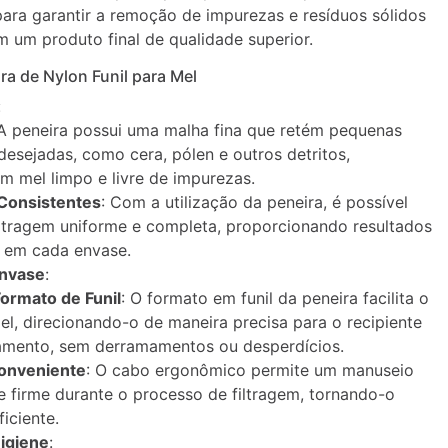
para garantir a remoção de impurezas e resíduos sólidos
m um produto final de qualidade superior.
ra de Nylon Funil para Mel
:
 A peneira possui uma malha fina que retém pequenas
ndesejadas, como cera, pólen e outros detritos,
m mel limpo e livre de impurezas.
Consistentes
: Com a utilização da peneira, é possível
ltragem uniforme e completa, proporcionando resultados
s em cada envase.
Envase
:
ormato de Funil
: O formato em funil da peneira facilita o
l, direcionando-o de maneira precisa para o recipiente
mento, sem derramamentos ou desperdícios.
onveniente
: O cabo ergonômico permite um manuseio
e firme durante o processo de filtragem, tornando-o
ficiente.
Higiene
: