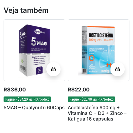
Veja também
R$
36,00
R$
22,00
Pague
R$
34,20
via PIX/boleto
Pague
R$
20,90
via PIX/boleto
5MAG – Qualynutri 60Caps
Acetilcisteína 600mg +
Vitamina C + D3 + Zinco –
Katiguá 16 cápsulas