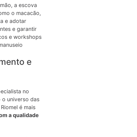
ormão, a escova
 como o macacão,
a e adotar
tes e garantir
icos e workshops
 manuseio
imento e
ecialista no
 o universo das
 Riomel é mais
m a qualidade