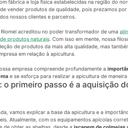
om fábrica e loja física estabelecidas na região do nor
de vender produtos de qualidade, pois prezamos por
os nossos clientes e parceiros.
 a Riomel acreditou no poder transformador de uma
ali
de produtos naturais
. Com isso em mente, nossa filos
eleção de produtos da mais alta qualidade, mas tamb
presa em relação à apicultura.
 nossa empresa compreende profundamente a
importâ
tema
e se esforça para realizar a apicultura de maneira
: o primeiro passo é a aquisição d
da, vamos explicar a base da apicultura e a importân
is. Atualmente, com os equipamentos apícolas corret
s de obter as abelhas, desde a
iscagem de colmeias 