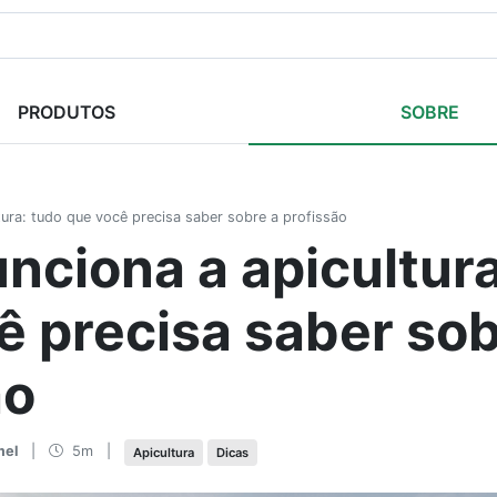
PRODUTOS
SOBRE
ura: tudo que você precisa saber sobre a profissão
nciona a apicultura
ê precisa saber sob
ão
mel
|
5m
|
Apicultura
Dicas