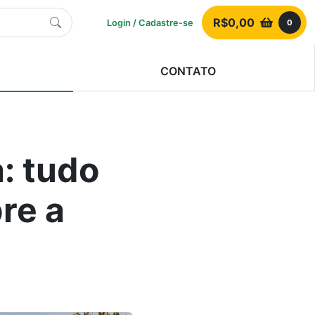
R$
0,00
Login / Cadastre-se
0
CONTATO
: tudo
re a