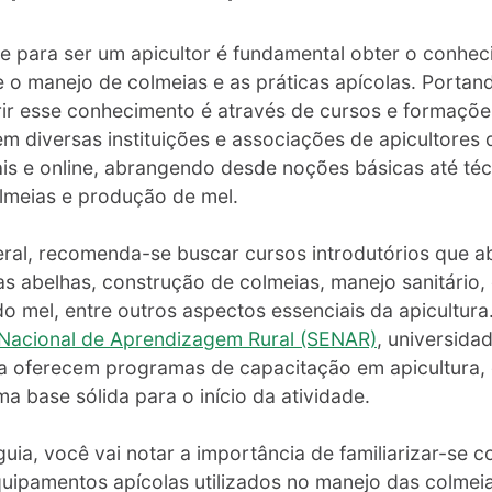
e para ser um apicultor é fundamental obter o conhe
 o manejo de colmeias e as práticas apícolas. Porta
rir esse conhecimento é através de cursos e formaçõe
tem diversas instituições e associações de apicultores
ais e online, abrangendo desde noções básicas até té
lmeias e produção de mel.
ral, recomenda-se buscar cursos introdutórios que 
s abelhas, construção de colmeias, manejo sanitário, 
o mel, entre outros aspectos essenciais da apicultura.
 Nacional de Aprendizagem Rural (SENAR)
, universida
la oferecem programas de capacitação em apicultura,
 base sólida para o início da atividade.
uia, você vai notar a importância de familiarizar-se 
quipamentos apícolas utilizados no manejo das colme