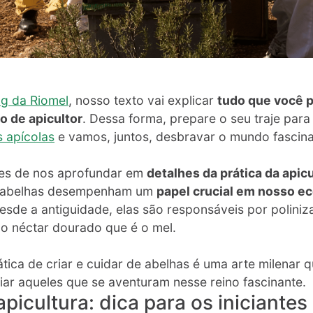
og da Riomel
, nosso texto vai explicar
tudo que você p
o de apicultor
. Dessa forma, prepare o seu traje para 
 apícolas
e vamos, juntos, desbravar o mundo fascina
es de nos aprofundar em
detalhes da prática da apic
s abelhas desempenham um
papel crucial em nosso e
esde a antiguidade, elas são responsáveis por poliniza
o néctar dourado que é o mel.
tica de criar e cuidar de abelhas é uma arte milenar q
iar aqueles que se aventuram nesse reino fascinante.
apicultura: dica para os iniciantes