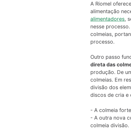
A Riomel oferec
alimentação nece
alimentadores
, 
nesse processo.
colmeias, portan
processo.
Outro passo fun
direta das colm
produção. De uma
colmeias. Em res
divisão dos elem
discos de cria e
- A colmeia for
- A outra nova c
colmeia divisão.