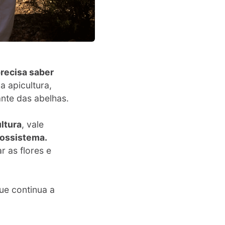
recisa saber
a apicultura,
nte das abelhas.
ultura
, vale
cossistema.
r as flores e
ue continua a