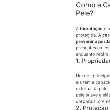
Como a Ce
Pele?
A
hidratação
é u
protegida. A
cer
prevenir a perd
presentes na cer
enquanto retém 
1. Propried
Um dos principai
ela tem a capac
externa da pele
pele suave e elás
corporais, cremes
2. Proteção