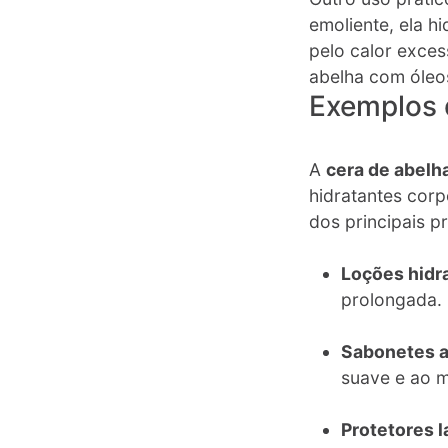
emoliente, ela h
pelo calor exces
abelha com óleos
Exemplos 
A
cera de abelh
hidratantes corp
dos principais p
Loções hidr
prolongada.
Sabonetes a
suave e ao m
Protetores l