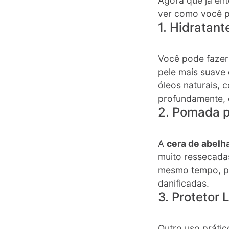
Agora que já e
ver como você po
1. Hidratant
Você pode faze
pele mais suave 
óleos naturais,
profundamente, 
2. Pomada p
A
cera de abelh
muito ressecada
mesmo tempo, per
danificadas​.
3. Protetor 
Outro uso práti