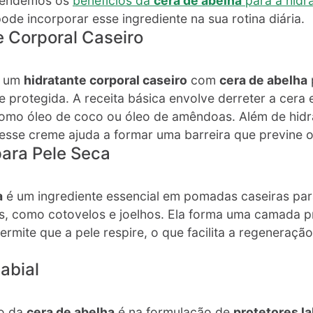
ntendemos os
benefícios da
cera de abelha
para a hidr
de incorporar esse ingrediente na sua rotina diária.
e Corporal Caseiro
r um
hidratante corporal caseiro
com
cera de abelha
e protegida. A receita básica envolve derreter a cera 
 como óleo de coco ou óleo de amêndoas. Além de hidr
esse creme ajuda a formar uma barreira que previne 
ara Pele Seca
a
é um ingrediente essencial em pomadas caseiras para
s, como cotovelos e joelhos. Ela forma uma camada pr
mite que a pele respire, o que facilita a regeneração
Labial
co da
cera de abelha
é na formulação de
protetores la