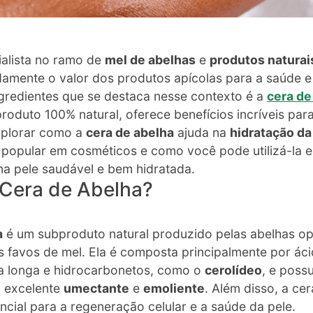
ialista no ramo de
mel de abelhas
e
produtos naturai
amente o valor dos produtos apícolas para a saúde 
ngredientes que se destaca nesse contexto é a
cera de
roduto 100% natural, oferece benefícios incríveis para
xplorar como a
cera de abelha
ajuda na
hidratação da
popular em cosméticos e como você pode utilizá-la e
ma pele saudável e bem hidratada.
 Cera de Abelha?
a
é um subproduto natural produzido pelas abelhas op
 favos de mel. Ela é composta principalmente por ác
ia longa e hidrocarbonetos, como o
cerolídeo
, e poss
 excelente
umectante
e
emoliente
. Além disso, a ce
encial para a regeneração celular e a saúde da pele​.