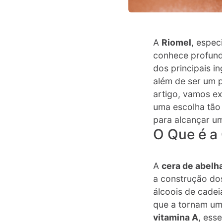
A
Riomel
, espec
conhece profund
dos principais i
além de ser um p
artigo, vamos e
uma escolha tão 
para alcançar u
O Que é a
A
cera de abelh
a construção dos
álcoois de cade
que a tornam um
vitamina A
, ess