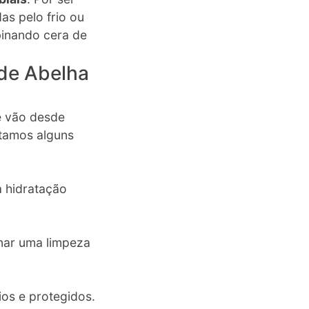
as pelo frio ou
binando cera de
de Abelha
e vão desde
stamos alguns
 hidratação
onar uma limpeza
ios e protegidos.