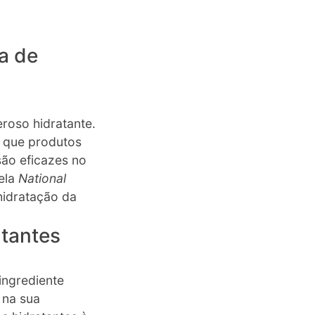
ra de
oso hidratante.
 que produtos
são eficazes no
pela
National
hidratação da
tantes
ingrediente
 na sua