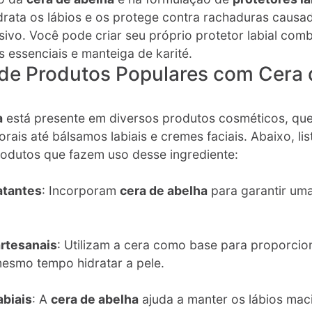
idrata os lábios e os protege contra rachaduras causad
sivo. Você pode criar seu próprio protetor labial com
 essenciais e manteiga de karité.
de Produtos Populares com Cera 
a
está presente em diversos produtos cosméticos, qu
orais até bálsamos labiais e cremes faciais. Abaixo, li
rodutos que fazem uso desse ingrediente:
atantes
: Incorporam
cera de abelha
para garantir uma
rtesanais
: Utilizam a cera como base para proporci
esmo tempo hidratar a pele.
abiais
: A
cera de abelha
ajuda a manter os lábios mac