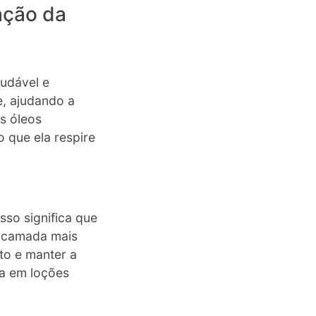
ação da
audável e
e, ajudando a
s óleos
o que ela respire
sso significa que
a camada mais
to e manter a
da em loções