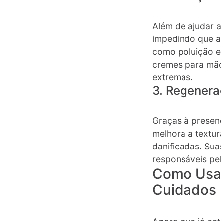
Além de ajudar a
impedindo que a 
como poluição e 
cremes para mão
extremas​.
3. Regenera
Graças à prese
melhora a textur
danificadas. Su
responsáveis pe
Como Usar
Cuidados