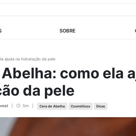
S
SOBRE
a ajuda na hidratação da pele
 Abelha: como ela a
ção da pele
omel
|
5m
|
Cera de Abelha
Cosméticos
Dicas