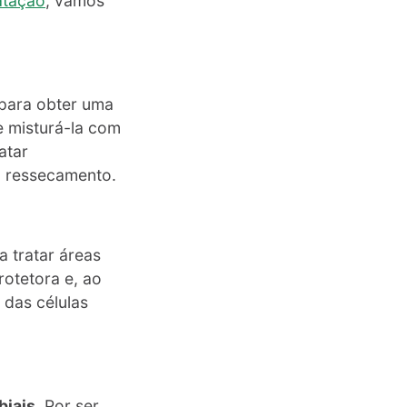
atação
, vamos
para obter uma
e misturá-la com
atar
o ressecamento.
 tratar áreas
otetora e, ao
 das células
biais
. Por ser