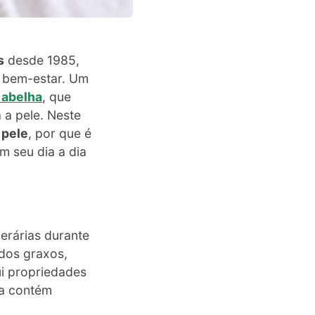
s
desde 1985,
e bem-estar. Um
 abelha
, que
 a pele. Neste
 pele
, por que é
m seu dia a dia
erárias durante
idos graxos,
ui propriedades
ra contém