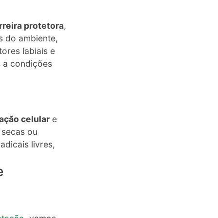
rreira protetora
,
s do ambiente,
ores labiais e
 a condições
ação celular
e
 secas ou
dicais livres,
e