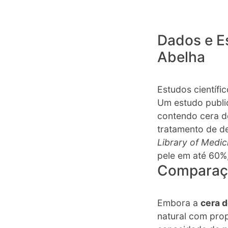
Dados e Es
Abelha
Estudos científi
Um estudo publ
contendo cera d
tratamento de de
Library of Medic
pele em até 60%,
Comparaçã
Embora a
cera d
natural com prop