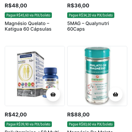
R$
48,00
R$
36,00
Pague
R$
45,60
via PIX/boleto
Pague
R$
34,20
via PIX/boleto
Magnésio Quelato –
5MAG – Qualynutri
Katigua 60 Cápsulas
60Caps
R$
42,00
R$
88,00
Pague
R$
39,90
via PIX/boleto
Pague
R$
83,60
via PIX/boleto