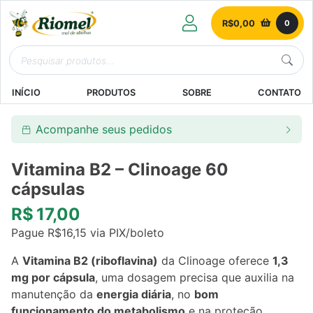
R$
0,00
0
INÍCIO
PRODUTOS
SOBRE
CONTATO
Acompanhe seus pedidos
Vitamina B2 – Clinoage 60
cápsulas
R$
17,00
Pague
R$
16,15
via PIX/boleto
A
Vitamina B2 (riboflavina)
da Clinoage oferece
1,3
mg por cápsula
, uma dosagem precisa que auxilia na
manutenção da
energia diária
, no
bom
funcionamento do metabolismo
e na proteção