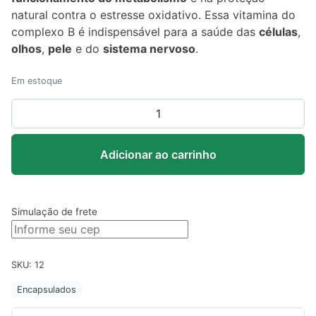
natural contra o estresse oxidativo. Essa vitamina do
complexo B é indispensável para a saúde das
células
,
olhos
,
pele
e do
sistema nervoso
.
Em estoque
Vitamina
B2
–
Adicionar ao carrinho
Clinoage
60
cápsulas
quantidade
Simulação de frete
SKU:
12
Encapsulados