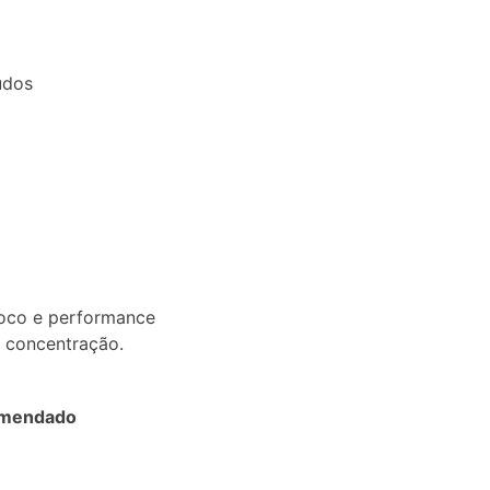
udos
foco e performance
a concentração.
omendado