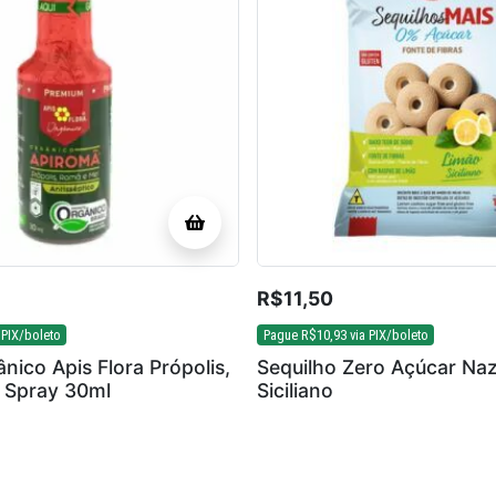
R$
11,50
 PIX/boleto
Pague
R$
10,93
via PIX/boleto
nico Apis Flora Própolis,
Sequilho Zero Açúcar Na
 Spray 30ml
Siciliano