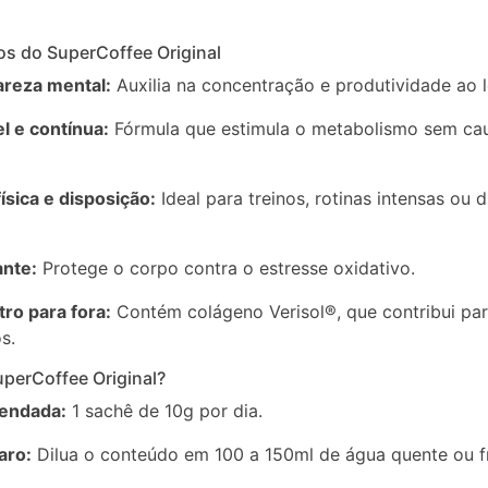
ios do SuperCoffee Original
areza mental:
Auxilia na concentração e produtividade ao 
l e contínua:
Fórmula que estimula o metabolismo sem cau
sica e disposição:
Ideal para treinos, rotinas intensas ou 
ante:
Protege o corpo contra o estresse oxidativo.
ro para fora:
Contém colágeno Verisol®, que contribui par
s.
perCoffee Original?
endada:
1 sachê de 10g por dia.
aro:
Dilua o conteúdo em 100 a 150ml de água quente ou f