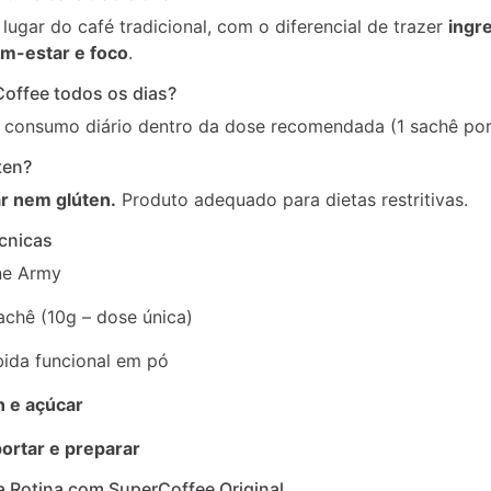
lugar do café tradicional, com o diferencial de trazer
ingr
-estar e foco
.
offee todos os dias?
 consumo diário dentro da dose recomendada (1 sachê por 
ten?
r nem glúten.
Produto adequado para dietas restritivas.
cnicas
ne Army
achê (10g – dose única)
ida funcional em pó
n e açúcar
portar e preparar
a Rotina com SuperCoffee Original