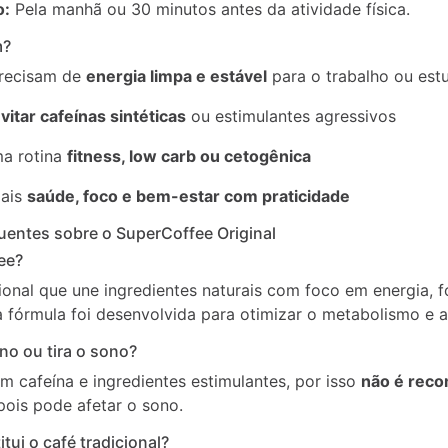
o:
Pela manhã ou 30 minutos antes da atividade física.
m?
recisam de
energia limpa e estável
para o trabalho ou est
vitar cafeínas sintéticas
ou estimulantes agressivos
a rotina
fitness, low carb ou cetogênica
ais
saúde, foco e bem-estar com praticidade
entes sobre o SuperCoffee Original
ee?
onal que une ingredientes naturais com foco em energia, 
ua fórmula foi desenvolvida para otimizar o metabolismo e 
no ou tira o sono?
 cafeína e ingredientes estimulantes, por isso
não é rec
 pois pode afetar o sono.
tui o café tradicional?