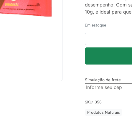
desempenho. Com sab
10g, é ideal para qu
Em estoque
SuperCoffee
Original
–
Sachê
10g
quantidade
Simulação de frete
SKU:
356
Produtos Naturais