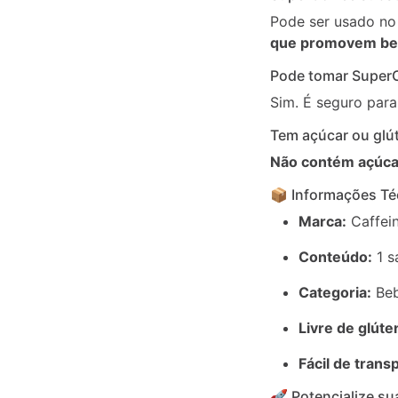
Pode ser usado no 
que promovem bem
Pode tomar SuperC
Sim. É seguro para
Tem açúcar ou glú
Não contém açúca
📦 Informações Té
Marca:
Caffei
Conteúdo:
1 s
Categoria:
Beb
Livre de glúte
Fácil de trans
🚀 Potencialize su