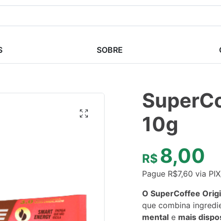
S
SOBRE
SuperCo
10g
8,00
R$
Pague
R$
7,60
via PI
O SuperCoffee Origi
que combina ingredi
mental
e
mais dispos