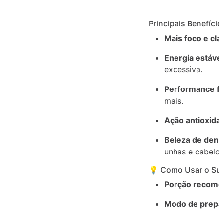
Descrição
Informação
Principais Benefíc
adicional
Mais foco e cl
Energia estáve
excessiva.
Performance fí
mais.
Ação antioxid
Beleza de dent
unhas e cabelo
💡 Como Usar o Su
Porção recom
Modo de prep