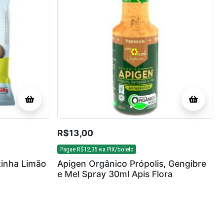
R$
13,00
Pague
R$
12,35
via PIX/boleto
zinha Limão
Apigen Orgânico Própolis, Gengibre
e Mel Spray 30ml Apis Flora