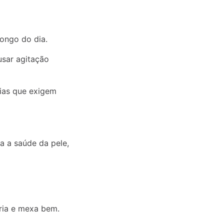
longo do dia.
sar agitação
dias que exigem
a a saúde da pele,
ria e mexa bem.