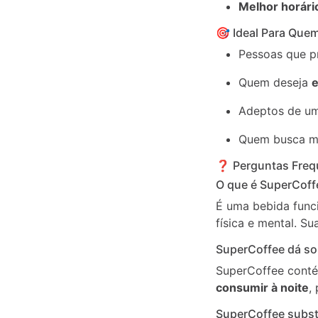
Melhor horári
🎯 Ideal Para Que
Pessoas que p
Quem deseja
e
Adeptos de um
Quem busca m
❓ Perguntas Frequ
O que é SuperCoff
É uma bebida funci
física e mental. S
SuperCoffee dá so
SuperCoffee contém
consumir à noite
,
SuperCoffee substi