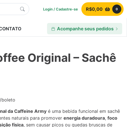
R$
0,00
Login / Cadastre-se
0
CONTATO
Acompanhe seus pedidos
ffee Original – Sachê
X/boleto
nal da Caffeine Army
é uma bebida funcional em sachê
entes naturais para promover
energia duradoura
,
foco
ição física
, sem causar picos ou quedas bruscas de