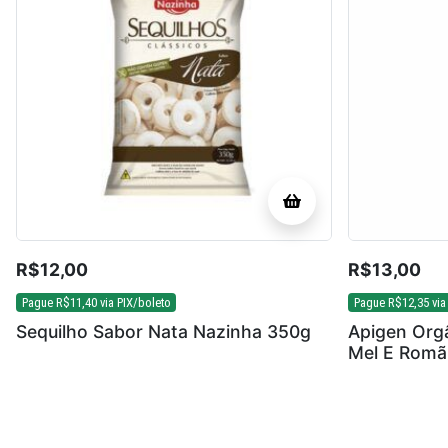
R$
12,00
R$
13,00
Pague
R$
11,40
via PIX/boleto
Pague
R$
12,35
via
Sequilho Sabor Nata Nazinha 350g
Apigen Orgâ
Mel E Romã