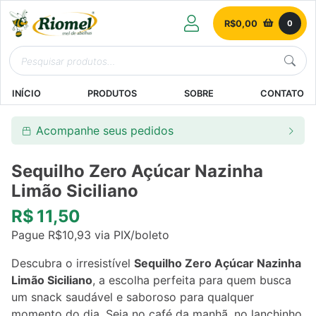
R$
0,00
0
INÍCIO
PRODUTOS
SOBRE
CONTATO
Acompanhe seus pedidos
Sequilho Zero Açúcar Nazinha
Limão Siciliano
R$
11,50
Pague
R$
10,93
via PIX/boleto
Descubra o irresistível
Sequilho Zero Açúcar Nazinha
Limão Siciliano
, a escolha perfeita para quem busca
um snack saudável e saboroso para qualquer
momento do dia. Seja no café da manhã, no lanchinho