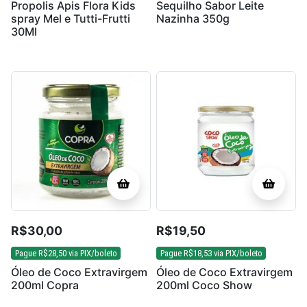
Propolis Apis Flora Kids
Sequilho Sabor Leite
spray Mel e Tutti-Frutti
Nazinha 350g
30Ml
R$
30,00
R$
19,50
Pague
R$
28,50
via PIX/boleto
Pague
R$
18,53
via PIX/boleto
Óleo de Coco Extravirgem
Óleo de Coco Extravirgem
200ml Copra
200ml Coco Show