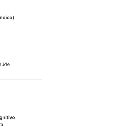
noico)
saúde
nitivo
va