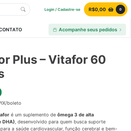
R$
0,00
Login / Cadastre-se
0
CONTATO
Acompanhe seus pedidos
r Plus – Vitafor 60
s
0
PIX/boleto
afor
é um suplemento de
ômega 3 de alta
e DHA)
, desenvolvido para quem busca suporte
 para a saúde cardiovascular, função cerebral e bem-