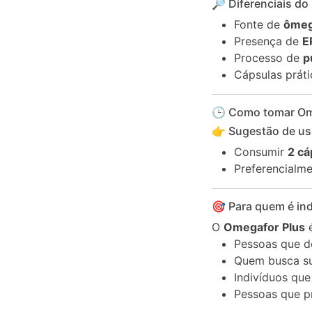
🔎 Diferenciais do
Fonte de
ômeg
Presença de
E
Processo de
p
Cápsulas práti
🕒 Como tomar Ome
👉 Sugestão de us
Consumir
2 cá
Preferencialme
🎯 Para quem é in
O
Omegafor Plus
é
Pessoas que 
Quem busca s
Indivíduos que
Pessoas que 