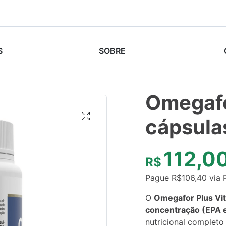
S
SOBRE
Omegafo
cápsula
112,0
R$
Pague
R$
106,40
via 
O
Omegafor Plus Vit
concentração (EPA 
nutricional completo