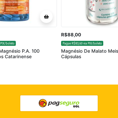
R$
88,00
 PIX/boleto
Pague
R$
83,60
via PIX/boleto
Magnésio P.A. 100
Magnésio De Malato Mei
s Catarinense
Cápsulas