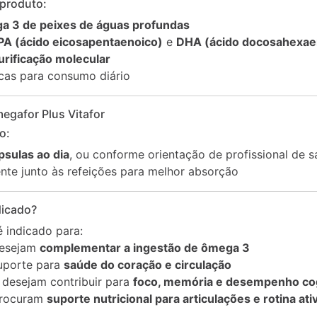
 produto:
a 3 de peixes de águas profundas
PA (ácido eicosapentaenoico)
e
DHA (ácido docosahexae
urificação molecular
cas para consumo diário
gafor Plus Vitafor
o:
psulas ao dia
, ou conforme orientação de profissional de 
nte junto às refeições para melhor absorção
dicado?
 indicado para:
desejam
complementar a ingestão de ômega 3
uporte para
saúde do coração e circulação
 desejam contribuir para
foco, memória e desempenho cog
procuram
suporte nutricional para articulações e rotina ati