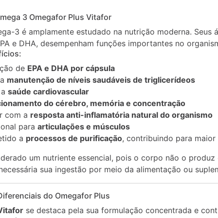
Ômega 3 Omegafor Plus Vitafor
a-3 é amplamente estudado na nutrição moderna. Seus á
EPA e DHA, desempenham funções importantes no organis
ícios:
ação de
EPA e DHA por cápsula
na
manutenção de níveis saudáveis de triglicerídeos
 a
saúde cardiovascular
cionamento do cérebro, memória e concentração
ar com a
resposta anti-inflamatória natural do organismo
ional para
articulações e músculos
etido a
processos de purificação
, contribuindo para maior
derado um nutriente essencial, pois o corpo não o produz
 necessária sua ingestão por meio da alimentação ou supl
iferenciais do Omegafor Plus
itafor
se destaca pela sua formulação concentrada e contr