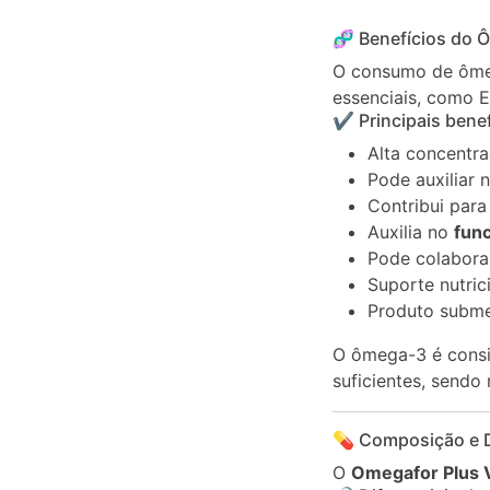
Descrição
Informação
🧬 Benefícios do 
adicional
O consumo de ômeg
essenciais, como 
✔ Principais benef
Alta concentr
Pode auxiliar 
Contribui para
Auxilia no
fun
Pode colabor
Suporte nutric
Produto subm
O ômega-3 é consi
suficientes, sendo
💊 Composição e D
O
Omegafor Plus V