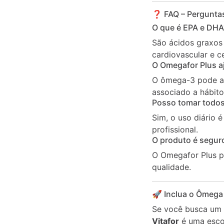
❓ FAQ – Perguntas
O que é EPA e DHA
São ácidos graxos
cardiovascular e ce
O Omegafor Plus aj
O ômega-3 pode aux
associado a hábito
Posso tomar todos
Sim, o uso diário
profissional.
O produto é segur
O Omegafor Plus pa
qualidade.
🚀 Inclua o Ômega 
Se você busca um 
Vitafor
é uma escol