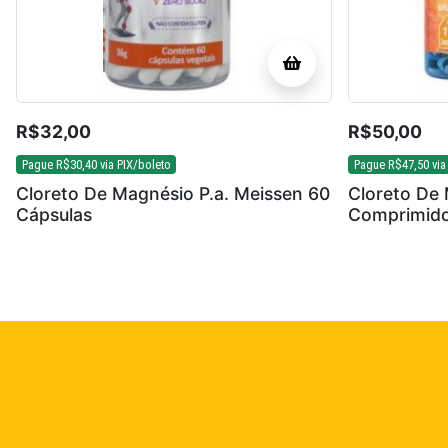
R$
32,00
R$
50,00
Pague
R$
30,40
via PIX/boleto
Pague
R$
47,50
via
Cloreto De Magnésio P.a. Meissen 60
Cloreto De 
Cápsulas
Comprimido