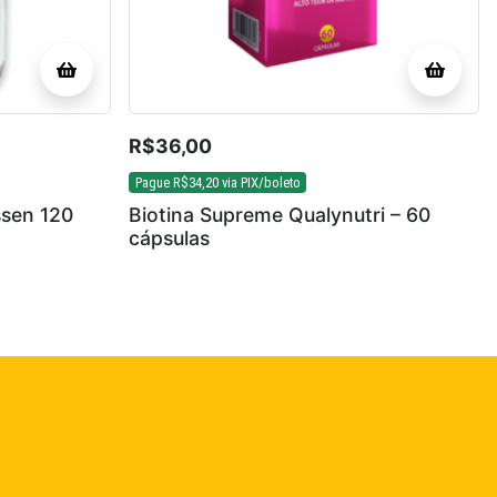
R$
36,00
Pague
R$
34,20
via PIX/boleto
ssen 120
Biotina Supreme Qualynutri – 60
cápsulas