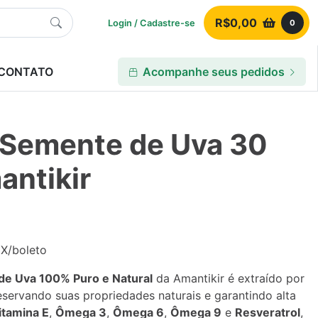
R$
0,00
Login / Cadastre-se
0
CONTATO
Acompanhe seus pedidos
 Semente de Uva 30
antikir
IX/boleto
de Uva 100% Puro e Natural
da Amantikir é extraído por
eservando suas propriedades naturais e garantindo alta
itamina E
,
Ômega 3
,
Ômega 6
,
Ômega 9
e
Resveratrol
,