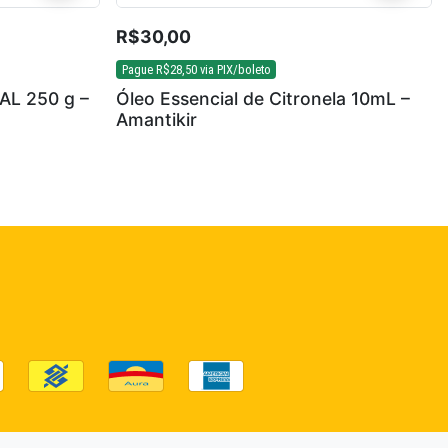
R$
30,00
Pague
R$
28,50
via PIX/boleto
AL 250 g –
Óleo Essencial de Citronela 10mL –
Amantikir