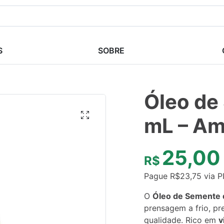
S
SOBRE
Óleo de
mL – Am
25,00
R$
Pague
R$
23,75
via P
O
Óleo de Semente 
prensagem a frio, pr
qualidade. Rico em
v