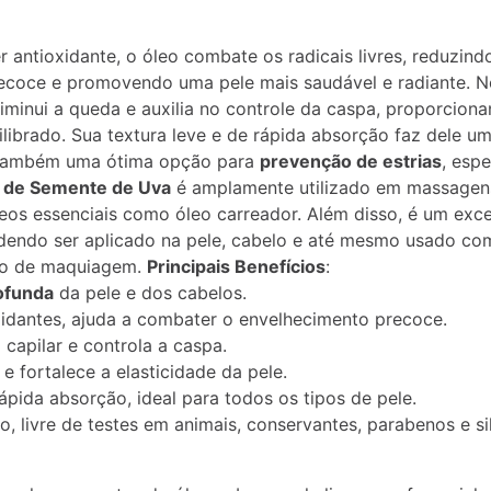
 antioxidante, o óleo combate os radicais livres, reduzindo
ecoce e promovendo uma pele mais saudável e radiante. N
 diminui a queda e auxilia no controle da caspa, proporcio
librado. Sua textura leve e de rápida absorção faz dele u
 também uma ótima opção para
prevenção de estrias
, esp
 de Semente de Uva
é amplamente utilizado em massagen
os essenciais como óleo carreador. Além disso, é um exc
dendo ser aplicado na pele, cabelo e até mesmo usado co
ão de maquiagem.
Principais Benefícios
:
ofunda
da pele e dos cabelos.
idantes, ajuda a combater o envelhecimento precoce.
capilar e controla a caspa.
 e fortalece a elasticidade da pele.
rápida absorção, ideal para todos os tipos de pele.
, livre de testes em animais, conservantes, parabenos e si