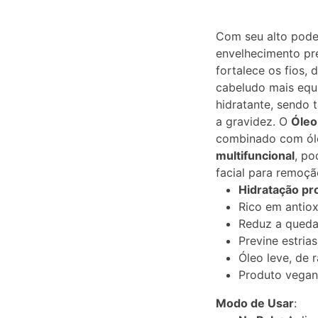
Descrição
Informação
Com seu alto poder
adicional
envelhecimento pr
fortalece os fios,
cabeludo mais equi
hidratante, sendo
a gravidez. O
Óleo
combinado com óle
multifuncional
, po
facial para remoç
Hidratação pr
Rico em antiox
Reduz a queda 
Previne estrias
Óleo leve, de 
Produto vegano
Modo de Usar
: