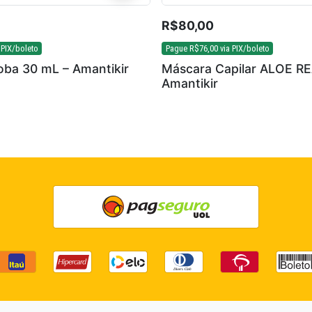
R$
80,00
 PIX/boleto
Pague
R$
76,00
via PIX/boleto
oba 30 mL – Amantikir
Máscara Capilar ALOE RE
Amantikir