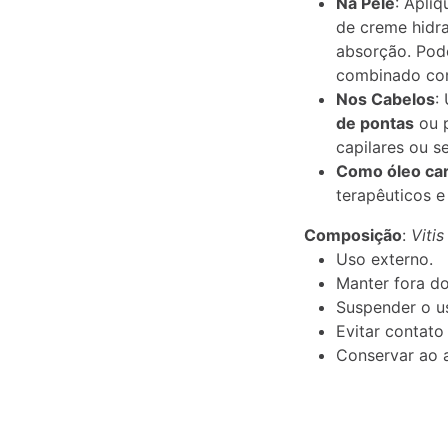
Na Pele
: Apli
de creme hidr
absorção. Po
combinado com
Nos Cabelos
:
de pontas
ou 
capilares ou s
Como óleo ca
terapêuticos e
Composição
:
Vitis
Uso externo.
Manter fora do
Suspender o us
Evitar contat
Conservar ao a