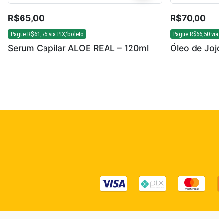
R$
65,00
R$
70,00
Pague
R$
61,75
via PIX/boleto
Pague
R$
66,50
via
Serum Capilar ALOE REAL – 120ml
Óleo de Joj