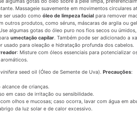
que algumas gotas do óleo sobre a pele limpa, preferencial
atante. Massageie suavemente em movimentos circulares a
de ser usado como
óleo de limpeza facial
para remover ma
 outros produtos, como séruns, máscaras de argila ou gel 
 Use algumas gotas do óleo puro nos fios secos ou úmido
para
umectação capilar
. Também pode ser adicionado a x
er usado para oleação e hidratação profunda dos cabelos.
rreador
: Misture com óleos essenciais para potencializar o
 aromáticos.
 vinifera
seed oil (Óleo de Semente de Uva).
Precauções
:
 alcance de crianças.
o em caso de irritação ou sensibilidade.
o com olhos e mucosas; caso ocorra, lavar com água em ab
brigo da luz solar e de calor excessivo.