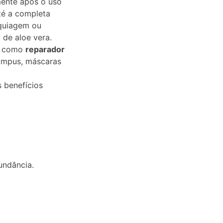
mente após o uso
té a completa
quiagem ou
de aloe vera.
s, como
reparador
ampus, máscaras
s benefícios
undância.