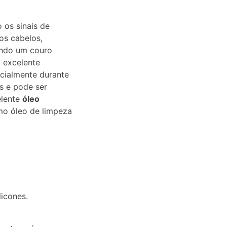
 os sinais de
os cabelos,
nando um couro
m excelente
ecialmente durante
s e pode ser
elente
óleo
mo óleo de limpeza
licones.