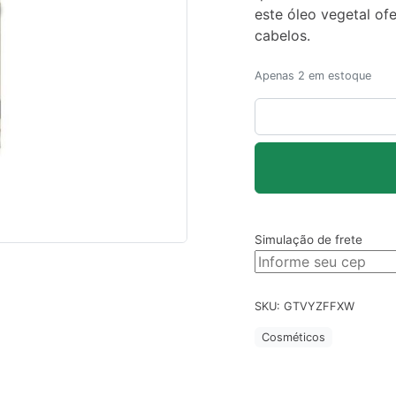
este óleo vegetal of
cabelos.
Apenas 2 em estoque
Óleo
de
Semente
de
Uva
30
mL
Simulação de frete
-
Amantikir
quantidade
SKU:
GTVYZFFXW
Cosméticos