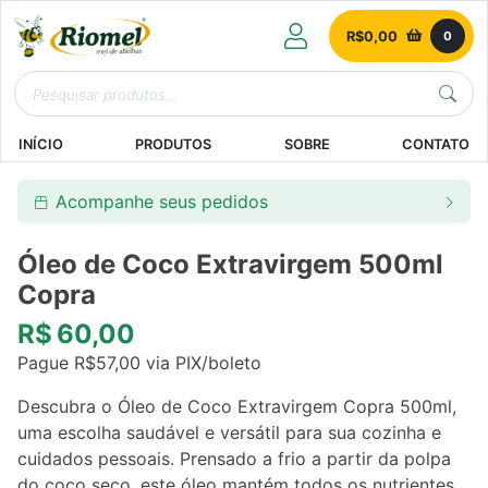
R$
0,00
0
INÍCIO
PRODUTOS
SOBRE
CONTATO
Acompanhe seus pedidos
Óleo de Coco Extravirgem 500ml
Copra
R$
60,00
Pague
R$
57,00
via PIX/boleto
Descubra o Óleo de Coco Extravirgem Copra 500ml,
uma escolha saudável e versátil para sua cozinha e
cuidados pessoais. Prensado a frio a partir da polpa
do coco seco, este óleo mantém todos os nutrientes