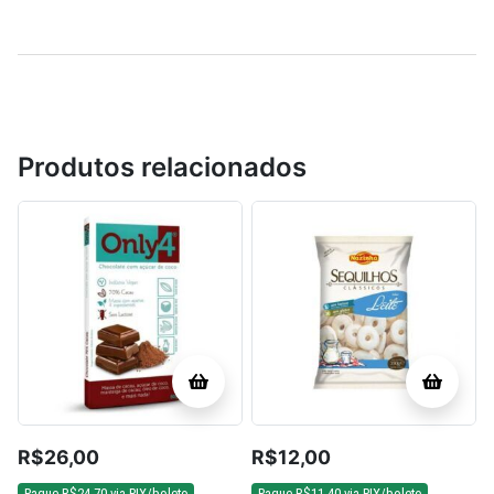
Produtos relacionados
R$
26,00
R$
12,00
Pague
R$
24,70
via PIX/boleto
Pague
R$
11,40
via PIX/boleto