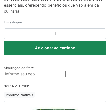
essenciais, oferecendo benefícios que vão além da
culinária.
Em estoque
Óleo
de
Coco
Adicionar ao carrinho
Extravirgem
500ml
Copra
quantidade
Simulação de frete
SKU:
NMTFZXBRT
Produtos Naturais