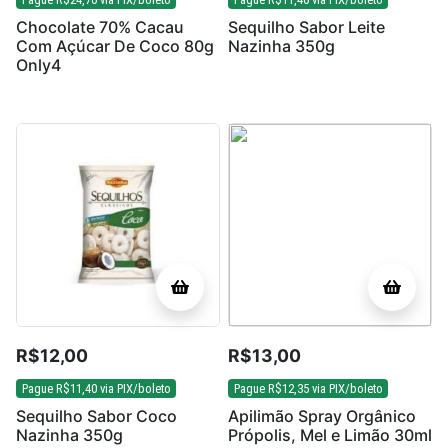
Chocolate 70% Cacau
Sequilho Sabor Leite
Com Açúcar De Coco 80g
Nazinha 350g
Only4
R$
12,00
R$
13,00
Pague
R$
11,40
via PIX/boleto
Pague
R$
12,35
via PIX/boleto
Sequilho Sabor Coco
Apilimão Spray Orgânico
Nazinha 350g
Própolis, Mel e Limão 30ml