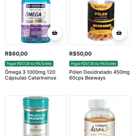
R$
60,00
R$
50,00
Pague
R$
57,00
via PIX/boleto
Pague
R$
47,50
via PIX/boleto
Ômega 3 1000mg 120
Pólen Desidratado 450mg
Cápsulas Catarinense
60cps Beeways