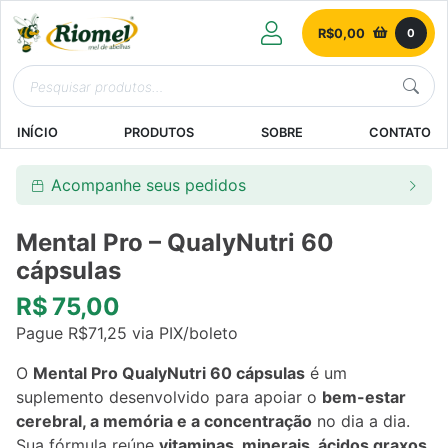
R$
0,00
0
INÍCIO
PRODUTOS
SOBRE
CONTATO
Acompanhe seus pedidos
Mental Pro – QualyNutri 60
cápsulas
R$
75,00
Pague
R$
71,25
via PIX/boleto
O
Mental Pro QualyNutri 60 cápsulas
é um
suplemento desenvolvido para apoiar o
bem-estar
cerebral, a memória e a concentração
no dia a dia.
Sua fórmula reúne
vitaminas, minerais, ácidos graxos