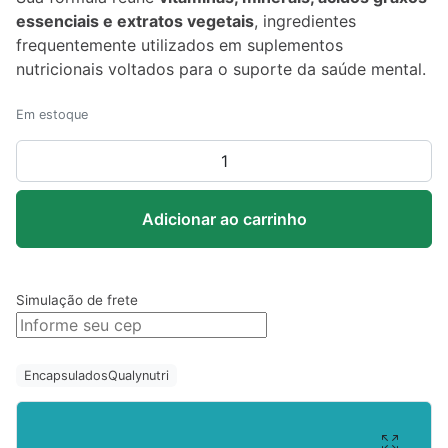
essenciais e extratos vegetais
, ingredientes
frequentemente utilizados em suplementos
nutricionais voltados para o suporte da saúde mental.
Em estoque
Mental
Pro
–
Adicionar ao carrinho
QualyNutri
60
cápsulas
quantidade
Simulação de frete
Encapsulados
Qualynutri