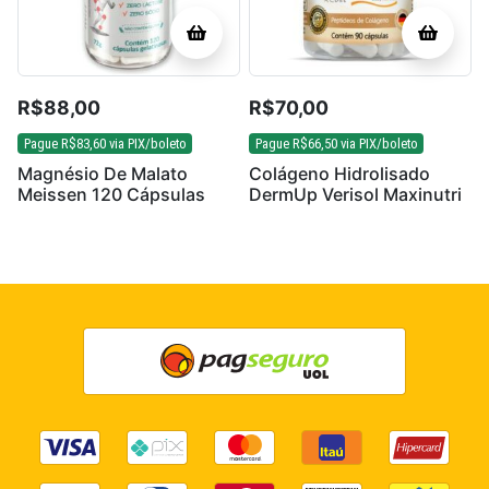
R$
88,00
R$
70,00
Pague
R$
83,60
via PIX/boleto
Pague
R$
66,50
via PIX/boleto
Magnésio De Malato
Colágeno Hidrolisado
Meissen 120 Cápsulas
DermUp Verisol Maxinutri