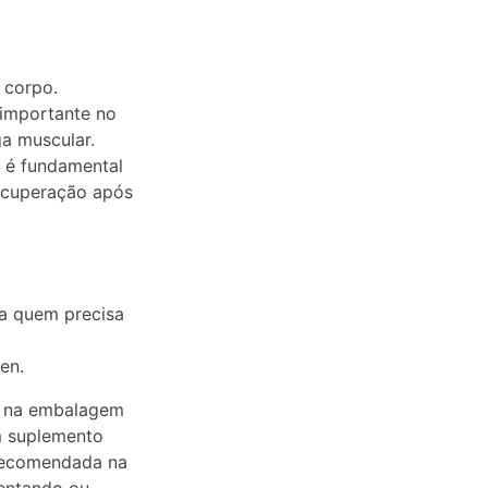
o corpo.
importante no
a muscular.
o é fundamental
ecuperação após
a quem precisa
en.
s na embalagem
m suplemento
recomendada na