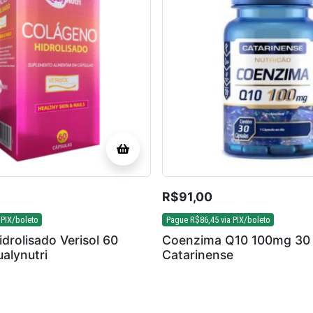
R$
91,00
 PIX/boleto
Pague
R$
86,45
via PIX/boleto
drolisado Verisol 60
Coenzima Q10 100mg 30 
alynutri
Catarinense