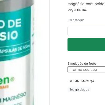
magnésio com ácido 
organismo.
Em estoque
Magnésio
De
Malato
Meissen
60
Cápsulas
quantidade
Simulação de frete
SKU:
4NBM4CEQA
Encapsulados