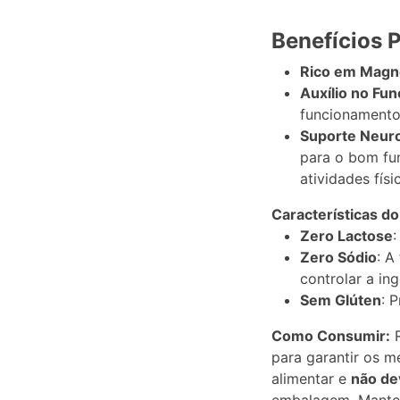
Descrição
Informação
Benefícios P
adicional
Rico em Magn
Auxílio no Fu
funcionamento 
Suporte Neur
para o bom fu
atividades físi
Características do
Zero Lactose
:
Zero Sódio
: A
controlar a ing
Sem Glúten
: 
Como Consumir:
R
para garantir os m
alimentar e
não de