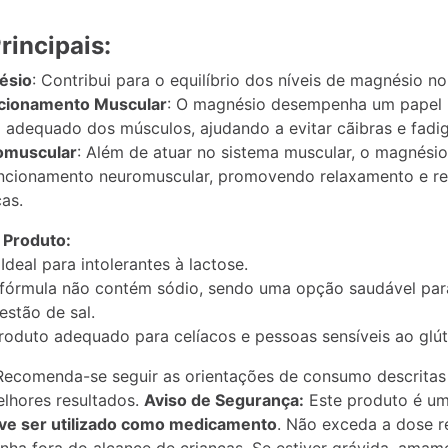
rincipais:
ésio
: Contribui para o equilíbrio dos níveis de magnésio n
ncionamento Muscular
: O magnésio desempenha um papel 
adequado dos músculos, ajudando a evitar cãibras e fadig
omuscular
: Além de atuar no sistema muscular, o magnési
ncionamento neuromuscular, promovendo relaxamento e r
cas.
 Produto:
 Ideal para intolerantes à lactose.
 fórmula não contém sódio, sendo uma opção saudável par
estão de sal.
Produto adequado para celíacos e pessoas sensíveis ao glút
ecomenda-se seguir as orientações de consumo descrita
elhores resultados.
Aviso de Segurança:
Este produto é u
ve ser utilizado como medicamento
. Não exceda a dose 