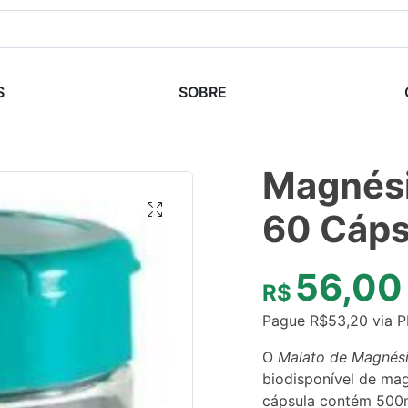
S
SOBRE
Magnési
60 Cáps
56,00
R$
Pague
R$
53,20
via P
O
Malato de Magnés
biodisponível de mag
cápsula contém 500