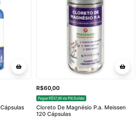
R$
60,00
Pague
R$
57,00
via PIX/boleto
Cápsulas
Cloreto De Magnésio P.a. Meissen
120 Cápsulas