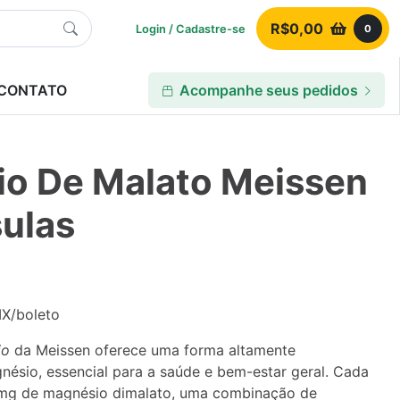
R$
0,00
Login / Cadastre-se
0
CONTATO
Acompanhe seus pedidos
o De Malato Meissen
ulas
IX/boleto
io
da Meissen oferece uma forma altamente
nésio, essencial para a saúde e bem-estar geral. Cada
mg de magnésio dimalato, uma combinação de