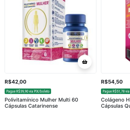
R$
42,00
R$
54,50
Pague
R$
39,90
via PIX/boleto
Pague
R$
51,78
via
Polivitamínico Mulher Multi 60
Colágeno Hi
Cápsulas Catarinense
Cápsulas Qu