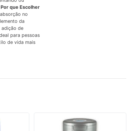
mentando ou
.
Por que Escolher
 absorção no
plemento da
 adição de
deal para pessoas
lo de vida mais