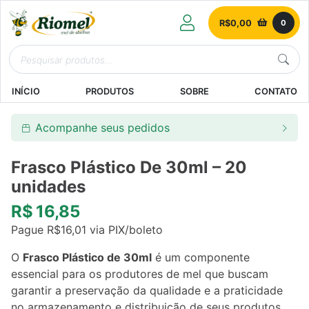
R$
0,00
0
INÍCIO
PRODUTOS
SOBRE
CONTATO
Acompanhe seus pedidos
Frasco Plástico De 30ml – 20
unidades
R$
16,85
Pague
R$
16,01
via PIX/boleto
O
Frasco Plástico de 30ml
é um componente
essencial para os produtores de mel que buscam
garantir a preservação da qualidade e a praticidade
no armazenamento e distribuição de seus produtos.