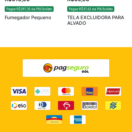
Pague
R$
297,35
via PIX/boleto
Pague
R$
37,62
via PIX/boleto
Fumegador Pequeno
TELA EXCLUIDORA PARA
ALVADO