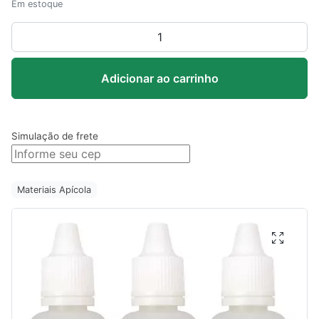
Em estoque
Frasco
Plástico
De
Adicionar ao carrinho
30ml
-
20
unidades
Simulação de frete
quantidade
Materiais Apícola