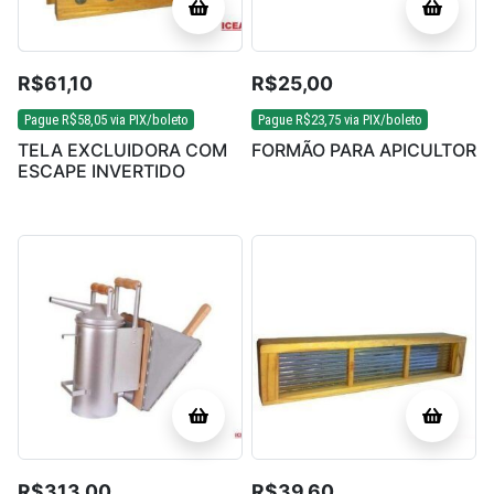
R$
61,10
R$
25,00
Pague
R$
58,05
via PIX/boleto
Pague
R$
23,75
via PIX/boleto
TELA EXCLUIDORA COM
FORMÃO PARA APICULTOR
ESCAPE INVERTIDO
R$
313,00
R$
39,60