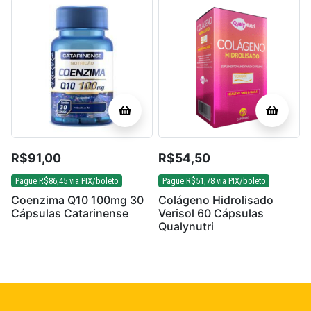
R$
91,00
R$
54,50
Pague
R$
86,45
via PIX/boleto
Pague
R$
51,78
via PIX/boleto
Coenzima Q10 100mg 30
Colágeno Hidrolisado
Cápsulas Catarinense
Verisol 60 Cápsulas
Qualynutri