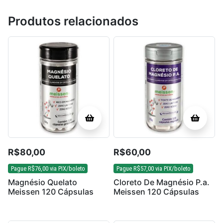
Produtos relacionados
R$
80,00
R$
60,00
Pague
R$
76,00
via PIX/boleto
Pague
R$
57,00
via PIX/boleto
Magnésio Quelato
Cloreto De Magnésio P.a.
Meissen 120 Cápsulas
Meissen 120 Cápsulas