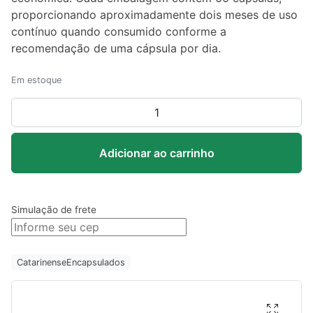
proporcionando aproximadamente dois meses de uso
contínuo quando consumido conforme a
recomendação de uma cápsula por dia.
Em estoque
Coenzima
Q10
100mg
Adicionar ao carrinho
–
Catarinense
60
cápsulas
Simulação de frete
quantidade
Catarinense
Encapsulados