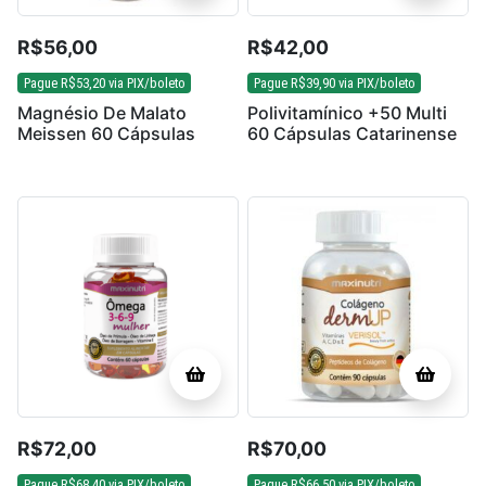
R$
56,00
R$
42,00
Pague
R$
53,20
via PIX/boleto
Pague
R$
39,90
via PIX/boleto
Magnésio De Malato
Polivitamínico +50 Multi
Meissen 60 Cápsulas
60 Cápsulas Catarinense
R$
72,00
R$
70,00
Pague
R$
68,40
via PIX/boleto
Pague
R$
66,50
via PIX/boleto