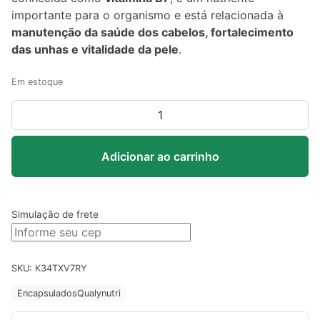
importante para o organismo e está relacionada à
manutenção da saúde dos cabelos, fortalecimento
das unhas e vitalidade da pele
.
Em estoque
Biotina
Supreme
Qualynutri
Adicionar ao carrinho
–
60
cápsulas
quantidade
Simulação de frete
SKU:
K34TXV7RY
Encapsulados
Qualynutri