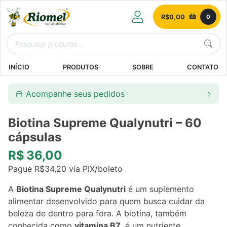
R$
0,00
0
INÍCIO
PRODUTOS
SOBRE
CONTATO
Acompanhe seus pedidos
Biotina Supreme Qualynutri – 60
cápsulas
R$
36,00
Pague
R$
34,20
via PIX/boleto
A
Biotina Supreme Qualynutri
é um suplemento
alimentar desenvolvido para quem busca cuidar da
beleza de dentro para fora. A biotina, também
conhecida como
vitamina B7
, é um nutriente