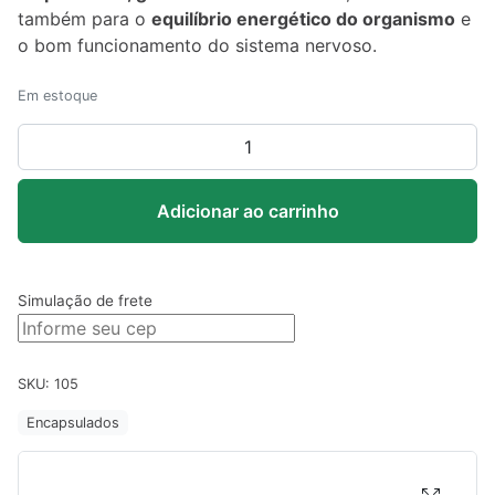
também para o
equilíbrio energético do organismo
e
o bom funcionamento do sistema nervoso.
Em estoque
Biotina
–
Litee
Adicionar ao carrinho
60
cápsulas
quantidade
Simulação de frete
SKU:
105
Encapsulados