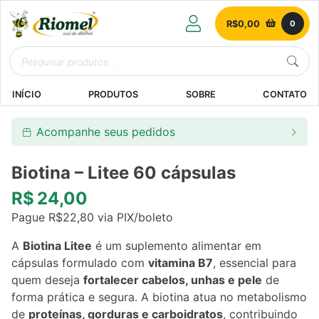
R$
0,00
0
INÍCIO
PRODUTOS
SOBRE
CONTATO
Acompanhe seus pedidos
Biotina – Litee 60 cápsulas
R$
24,00
Pague
R$
22,80
via PIX/boleto
A
Biotina Litee
é um suplemento alimentar em
cápsulas formulado com
vitamina B7
, essencial para
quem deseja
fortalecer cabelos, unhas e pele
de
forma prática e segura. A biotina atua no metabolismo
de
proteínas, gorduras e carboidratos
, contribuindo