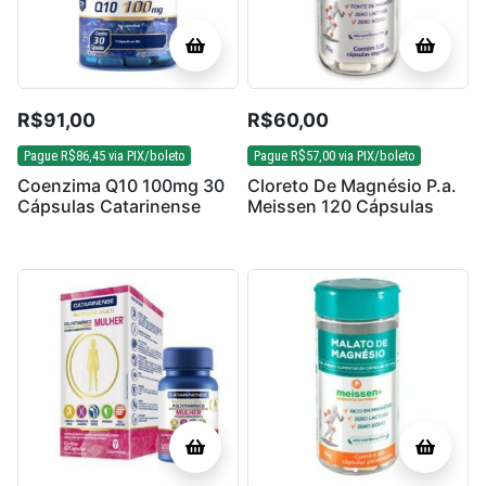
R$
91,00
R$
60,00
Pague
R$
86,45
via PIX/boleto
Pague
R$
57,00
via PIX/boleto
Coenzima Q10 100mg 30
Cloreto De Magnésio P.a.
Cápsulas Catarinense
Meissen 120 Cápsulas