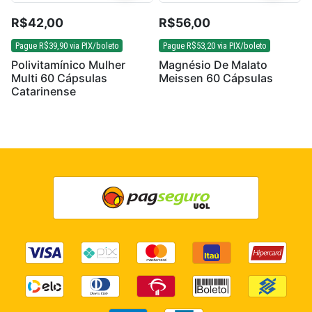
R$
42,00
R$
56,00
Pague
R$
39,90
via PIX/boleto
Pague
R$
53,20
via PIX/boleto
Polivitamínico Mulher
Magnésio De Malato
Multi 60 Cápsulas
Meissen 60 Cápsulas
Catarinense