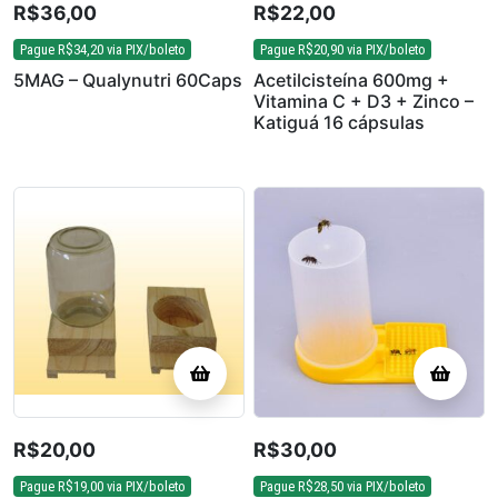
R$
36,00
R$
22,00
Pague
R$
34,20
via PIX/boleto
Pague
R$
20,90
via PIX/boleto
5MAG – Qualynutri 60Caps
Acetilcisteína 600mg +
Vitamina C + D3 + Zinco –
Katiguá 16 cápsulas
R$
20,00
R$
30,00
Pague
R$
19,00
via PIX/boleto
Pague
R$
28,50
via PIX/boleto