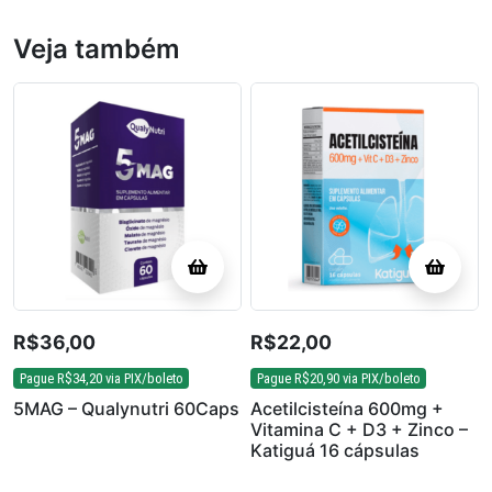
Veja também
R$
36,00
R$
22,00
Pague
R$
34,20
via PIX/boleto
Pague
R$
20,90
via PIX/boleto
5MAG – Qualynutri 60Caps
Acetilcisteína 600mg +
Vitamina C + D3 + Zinco –
Katiguá 16 cápsulas